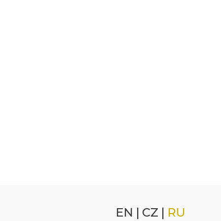
EN
|
CZ
|
RU